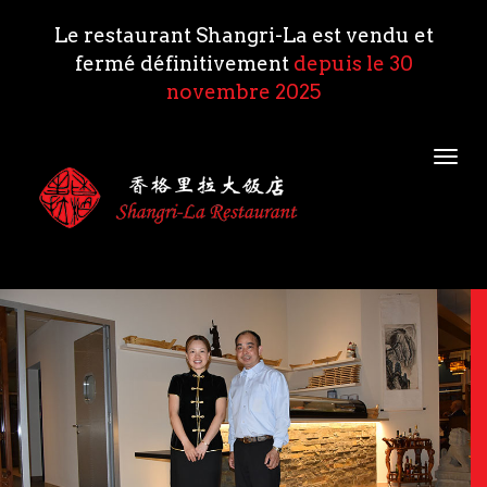
Le restaurant Shangri-La est vendu et
fermé définitivement
depuis le 30
novembre 2025
Togg
navi