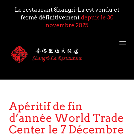
Le restaurant Shangri-La est vendu et
fermé définitivement
depuis le 30
novembre 2025
Togg
navi
Apéritif de fin
d’année World Trade
Center le 7 Décembre